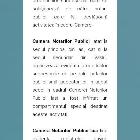
procedurilor succesorale care se
soluţionează de către notarii
publici care îşi desfăşoară
activitatea în cadrul Camerei.
Camera Notarilor Publici
, atat la
sediul principal din Iasi, cat si la
sediul secundar din Vaslui,
organizeaza evidenta procedurilor
succesorale de pe rolul notarilor
publici si al judecatoriilor. In acest
scop in cadrul Camerei Notarilor
Publici Iasi a fost infiintat un
compartimentul special destinat
acestei activitati.
Camera Notarilor Publici Iasi
tine
evidenta registrelor privind