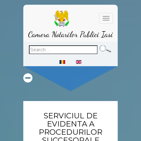
Toggle
navigation
Camera Notarilor Publici Iasi
SERVICIUL DE
EVIDENTA A
PROCEDURILOR
SUCCESORALE