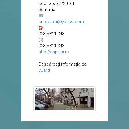
cod postal 730161
Romania
cnp.vaslui@yahoo.com
0235/311.043
0235/311.043
http://cnpiasi.ro
Descărcați informația ca:
vCard