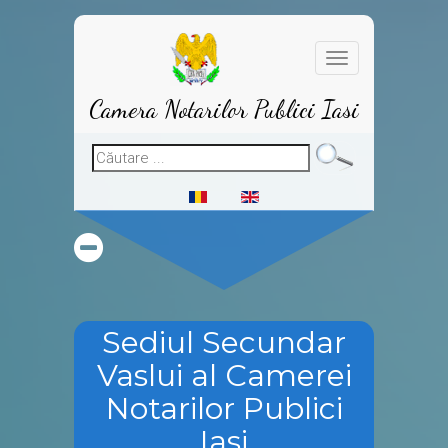
Toggle
navigation
Camera Notarilor Publici Iasi
Sediul Secundar
Vaslui al Camerei
Notarilor Publici
Iasi